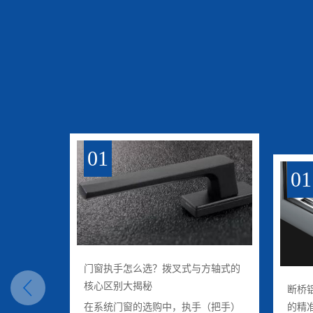
01
01
门窗执手怎么选？拨叉式与方轴式的
核心区别大揭秘
断桥
在系统门窗的选购中，执手（把手）
的精