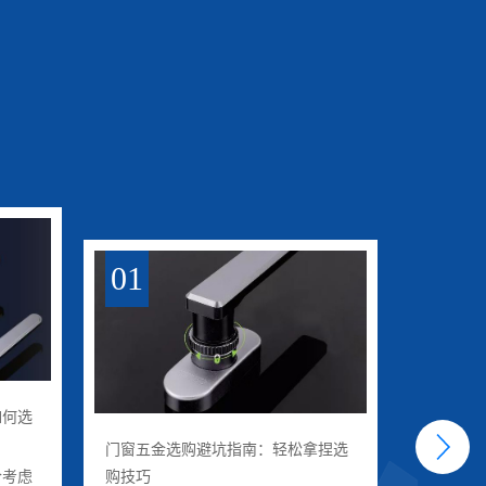
01
01
如何选
五金配件
门窗五金选购避坑指南：轻松拿捏选
安全、舒
合考虑
购技巧
为大众所