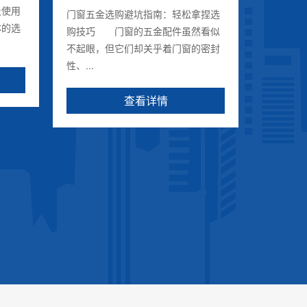
及使用
筑外围护
门窗五金选购避坑指南：轻松拿捏选
体的选
雨尘...
购技巧 门窗的五金配件虽然看似
不起眼，但它们却关乎着门窗的密封
性、...
查看详情