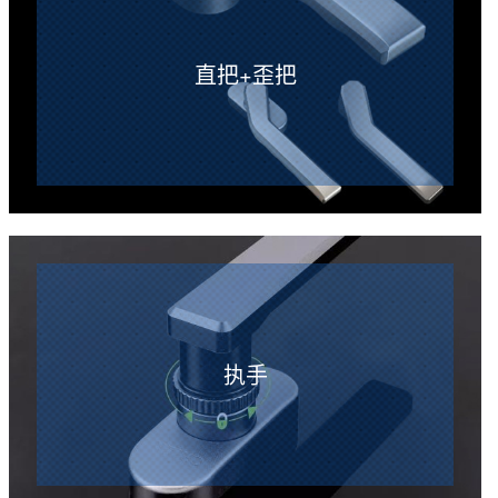
直把+歪把
执手