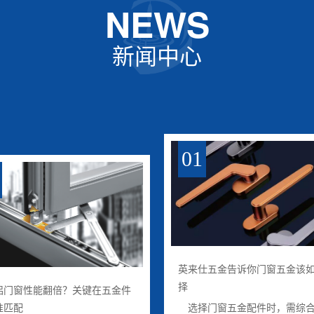
NEWS
新闻中心
01
英来仕五金告诉你门窗五金该
择
铝门窗性能翻倍？关键在五金件
准匹配
选择门窗五金配件时，需综