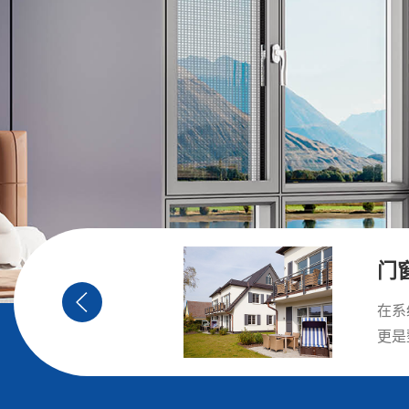
门
的开口部位，是抵御
在系
筑外立面和
更是